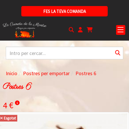
FES LA TEVA COMANDA
Inicio
Postres per emportar
Postres 6
Postres 6
4 €
Esgotat