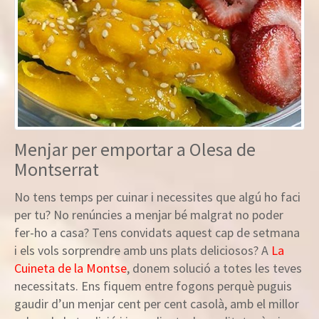
Menjar per emportar a Olesa de
Montserrat
No tens temps per cuinar i necessites que algú ho faci
per tu? No renúncies a menjar bé malgrat no poder
fer-ho a casa? Tens convidats aquest cap de setmana
i els vols sorprendre amb uns plats deliciosos? A
La
Cuineta de la Montse
, donem solució a totes les teves
necessitats. Ens fiquem entre fogons perquè puguis
gaudir d’un menjar cent per cent casolà, amb el millor